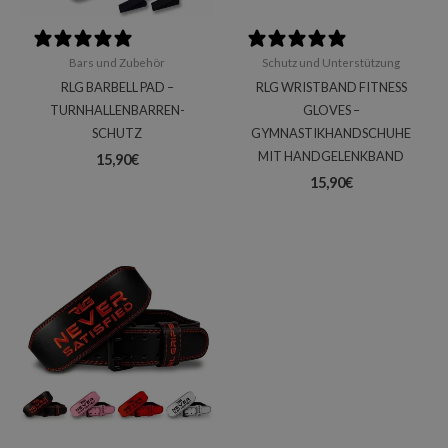
0 reviews
0 reviews
Bars und Zubehör
Schutz und Unterstützung
RLG BARBELL PAD –
RLG WRISTBAND FITNESS
TURNHALLENBARREN-
GLOVES –
SCHUTZ
GYMNASTIKHANDSCHUHE
MIT HANDGELENKBAND
15,90
€
15,90
€