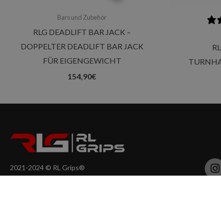
Bars und Zubehör
RLG DEADLIFT BAR JACK –
DOPPELTER DEADLIFT BAR JACK
RL
FÜR EIGENGEWICHT
TURNHA
154,90
€
I
2021-2024 © RL Grips®
Todos los derechos reservados