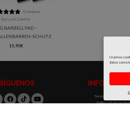
0 reviews
Bars und Zubehör
G BARBELL PAD –
LLENBARREN-SCHUTZ
15,90
€
Usamos cooki
datos como tu
SÍGUENOS
INFORMACI
C
nstagram
Facebook
Tiktok
Youtube
Términos y Condicion
Política de Privacidad
Política de Cookies
Métodos de Pago
Condiciones de Envíos y Devo