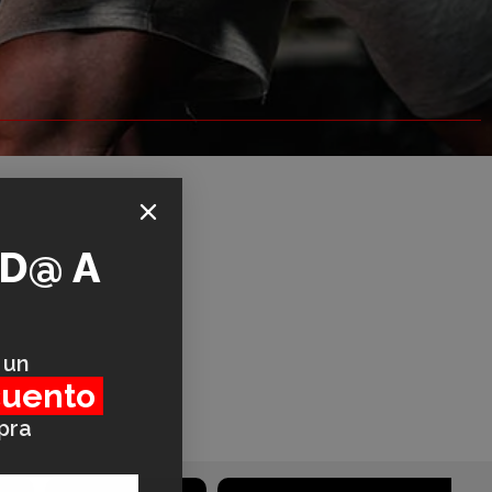
ID@
A
 un
cuento
pra