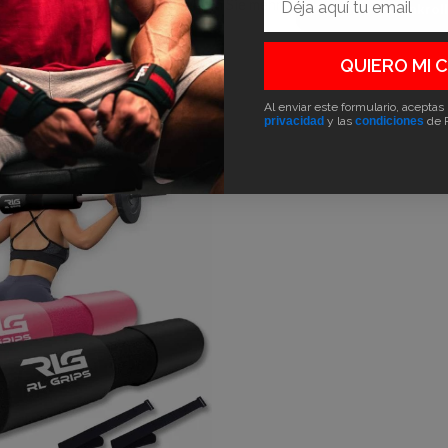
Erfahren Sie mehr:
Griffe für Umlenkrol
QUIERO MI 
Al enviar este formulario, aceptas
privacidad
y las
condiciones
de 