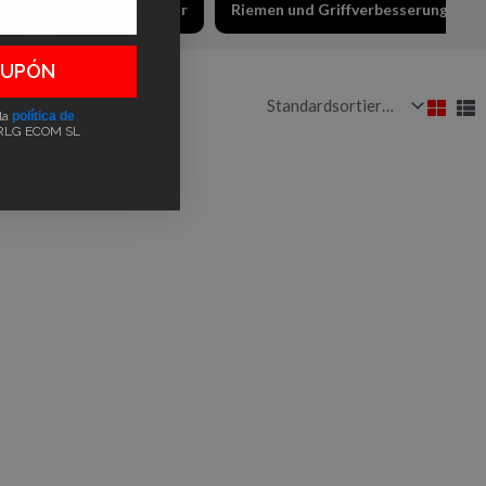
len
Bars und Zubehör
Riemen und Griffverbesserungen
CUPÓN
 la
política de
RLG ECOM SL