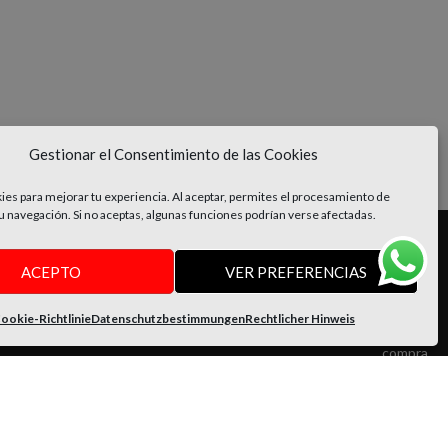
Gestionar el Consentimiento de las Cookies
es para mejorar tu experiencia. Al aceptar, permites el procesamiento de
 navegación. Si no aceptas, algunas funciones podrían verse afectadas.
ACEPTO
VER PREFERENCIAS
ÓN
SUSCRÍBETE
ookie-Richtlinie
Datenschutzbestimmungen
Rechtlicher Hinweis
Consigue un 10% de descuento en tu primera
es
compra
Y conoce antes que nadie novedades y
promociones exclusivas
luciones
Email