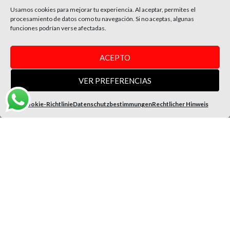
Y conoce antes que nadie novedades y promociones exclusivas
Usamos cookies para mejorar tu experiencia. Al aceptar, permites el
procesamiento de datos como tu navegación. Si no aceptas, algunas
Email
funciones podrían verse afectadas.
SUSCRÍBETE
ACEPTO
INFORMACIÓN
VER PREFERENCIAS
Cookie-Richtlinie
Datenschutzbestimmungen
Rechtlicher Hinweis
Términos y Condiciones
Política de Privacidad
Política de Cookies
Métodos de Pago
Condiciones de Envíos y Devoluciones
SÍGUENOS
Instagram
Facebook
Tiktok
Youtube