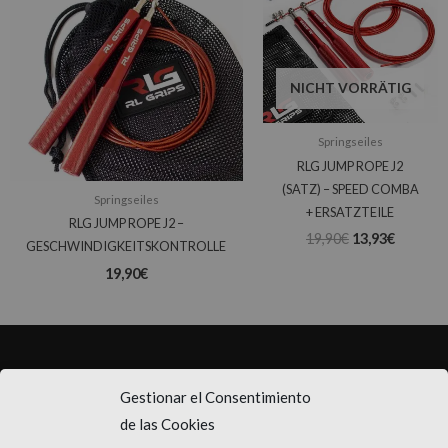
19,90€
13,93€.
NICHT VORRÄTIG
Springseiles
RLG JUMP ROPE J2
(SATZ) – SPEED COMBA
Springseiles
+ ERSATZTEILE
RLG JUMP ROPE J2 –
19,90
€
13,93
€
GESCHWINDIGKEITSKONTROLLE
19,90
€
SUSCRÍBETE
Gestionar el Consentimiento
de las Cookies
Consigue un 10% de descuento en tu primera compra