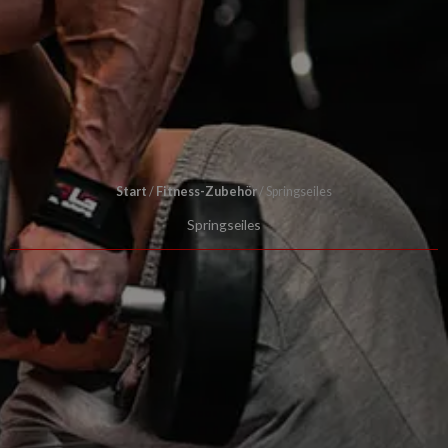
Start
/
Fitness-Zubehör
/ Springseiles
Springseiles