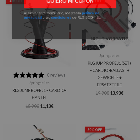
30% OFF
30% OFF
Preis
Preis
Preis
Preis
war:
ist:
war:
ist:
Al enviar este formulario, aceptas la
política de
15,90€
11,13€.
19,90€
13,93€.
privacidad
y las
condiciones
de RLG ECOM SL
NICHT VORRÄTIG
Springseiles
RLG JUMP ROPE J1 (SET)
– CARDIO-BALLAST +
0 reviews
GEWICHTE +
Springseiles
ERSATZTEILE
RLG JUMP ROPE J1 – CARDIO-
19,90
€
13,93
€
HANTEL
15,90
€
11,13
€
Ursprüngliche
Aktuell
30% OFF
Preis
Preis
war:
ist: