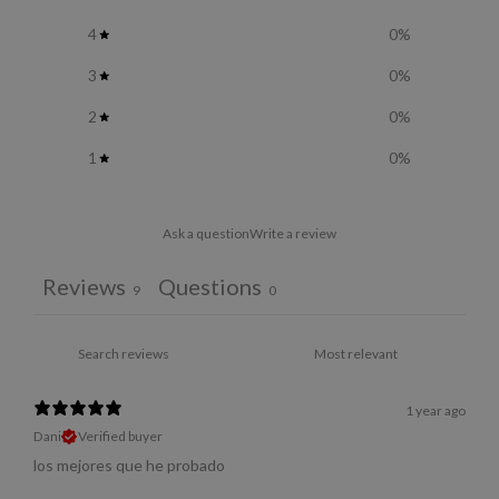
4
0
%
3
0
%
2
0
%
1
0
%
Ask a question
Write a review
Reviews
Questions
9
0
1 year ago
Dani
Verified buyer
los mejores que he probado