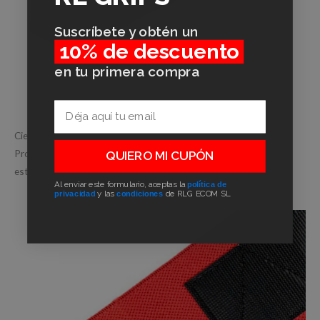
Suscríbete y obtén un
10% de descuento
en tu primera compra
Email
Cierre de velcro resistente
Proporciona un ajuste firme y personalizado, asegurando
QUIERO MI CUPÓN
estabilidad durante el entrenamiento.
Al enviar este formulario, aceptas la
política de
privacidad
y las
condiciones
de RLG ECOM SL