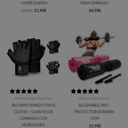
+ MUÑEQUERAS
PARA GIMNASIO
29,80
€
21,90
€
34,90
€
3 reviews
5 reviews
Protecciones y Soportes
Barras y Accesorios
RLG WRISTBAND FITNESS
RLG BARBELL PAD –
GLOVES – GUANTES DE
PROTECTOR DE BARRA
GIMNASIO CON
GYM
MUÑEQUERA
15,90
€