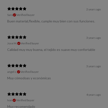
2 years ago
Sara
Verified buyer
Buen material,flexible, cumple muy bien con sus funciones.
3 years ago
Jose M.
Verified buyer
Calidad muy muy buena, el tejido es suave muy confortable
3 years ago
angel c.
Verified buyer
Muy cómodoas y económicas
4 years ago
Ivan
Verified buyer
Muy recomendado