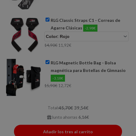
RLG Classic Straps C1 - Correas de
Agarre Clásicas
-2,98€
14,90
€
11,92
€
RLG Magnetic Bottle Bag - Bolsa
magnética para Botellas de Gimnasio
-3,18€
15,90
€
12,72
€
Total:
45,70€
39,54€
Junto ahorras
6,16€
Añadir los tres al carrito