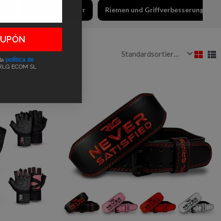
len
Bars und Zubehör
Riemen und Griffverbesserungen
CUPÓN
 la
política de
RLG ECOM SL