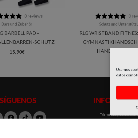
0 reviews
0 re
Bars und Zubehör
Schutz und Unterstütz
G BARBELL PAD –
RLG WRISTBAND FITNESS
LLENBARREN-SCHUTZ
GYMNASTIKHANDSCH
HANDGELENKB
15,90
€
15,90
€
Usamos cooki
datos como tu
SÍGUENOS
INFORMACI
C
nstagram
Facebook
Tiktok
Youtube
Términos y Condicion
Política de Privacidad
Política de Cookies
Métodos de Pago