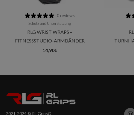
0 reviews
Schutz und Unterstützung
RLG WRIST WRAPS –
RL
FITNESSSTUDIO-ARMBÄNDER
TURNHA
14,90
€
I
2021-2024 © RL Grips®
Todos los derechos reservados