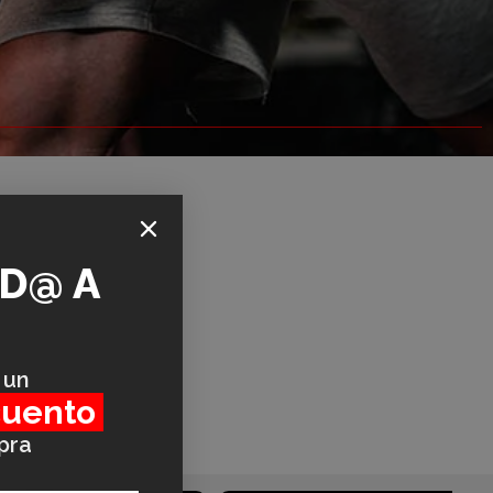
ID@
A
 un
cuento
pra