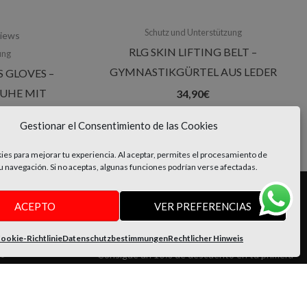
Schutz und Unterstützung
views
RLG SKIN LIFTING BELT –
ung
GYMNASTIKGÜRTEL AUS LEDER
 GLOVES –
UHE MIT
34,90
€
AND
Gestionar el Consentimiento de las Cookies
es para mejorar tu experiencia. Al aceptar, permites el procesamiento de
 navegación. Si no aceptas, algunas funciones podrían verse afectadas.
ACEPTO
VER PREFERENCIAS
ÓN
SUSCRÍBETE
ookie-Richtlinie
Datenschutzbestimmungen
Rechtlicher Hinweis
Consigue un 10% de descuento en tu primera
es
compra
Y conoce antes que nadie novedades y
promociones exclusivas