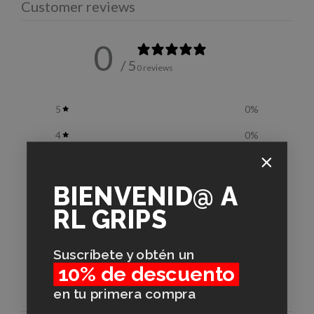
Customer reviews
0
/ 5
0 reviews
5
0
%
4
0
%
3
0
%
BIENVENID@
A
2
0
%
RL GRIPS
1
0
%
Suscríbete y obtén un
Ask a question
Write a review
10% de descuento
Reviews
Questions
en tu primera compra
0
0