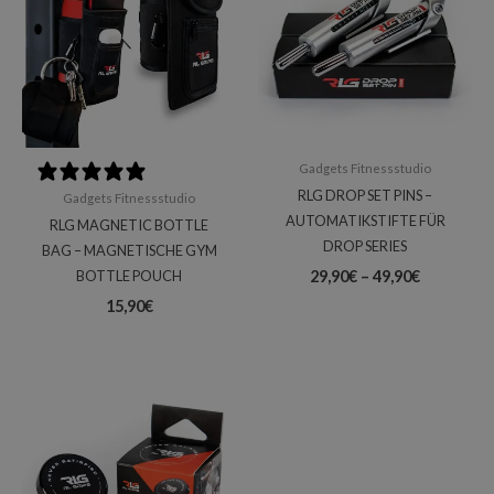
49,90€
Gadgets Fitnessstudio
0 reviews
RLG DROP SET PINS –
Gadgets Fitnessstudio
AUTOMATIKSTIFTE FÜR
RLG MAGNETIC BOTTLE
DROP SERIES
BAG – MAGNETISCHE GYM
29,90
€
–
49,90
€
BOTTLE POUCH
15,90
€