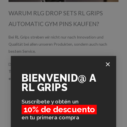
WARUM RLG DROP SETS RL GRIPS
AUTOMATIC GYM PINS KAUFEN?
Bei RL Grips streben wir nicht nur nach Innovation und
Qualität bei allen unseren Produkten, sondern auch nach
bestem Service.
Dank dieser automatischen Pins haben Sie die Möglichkeit,
Ihr
Training zu verbessern und Ihre Ziele effizienter zu
BIENVENID@
A
erreichen
.
RL GRIPS
Suscríbete y obtén un
WIE MAN RLG DROP-SET STIFTE
10% de descuento
MONTIERT
en tu primera compra