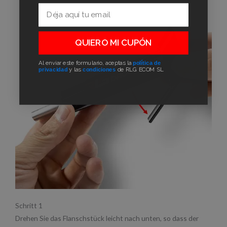
Email
QUIERO MI CUPÓN
Al enviar este formulario, aceptas la
política de
privacidad
y las
condiciones
de RLG ECOM SL
Schritt 1
Drehen Sie das Flanschstück leicht nach unten, so dass der