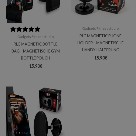
Gadgets Fitnessstudio
0 reviews
RLG MAGNETIC PHONE
Gadgets Fitnessstudio
HOLDER – MAGNETISCHE
RLG MAGNETIC BOTTLE
HANDY-HALTERUNG
BAG – MAGNETISCHE GYM
15,90
€
BOTTLE POUCH
15,90
€