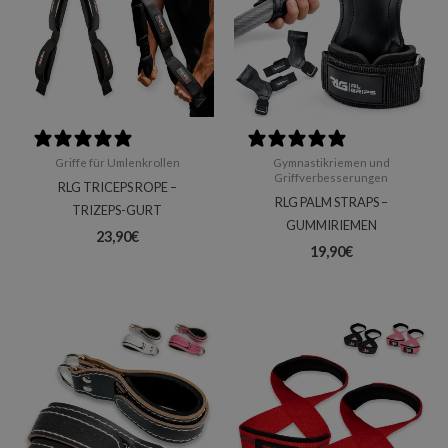
0 reviews
0 reviews
Griffe für Umlenkrollen
Gymnastikriemen und
Griffverbesserungen
RLG TRICEPS ROPE –
RLG PALM STRAPS –
TRIZEPS-GURT
GUMMIRIEMEN
23,90
€
19,90
€