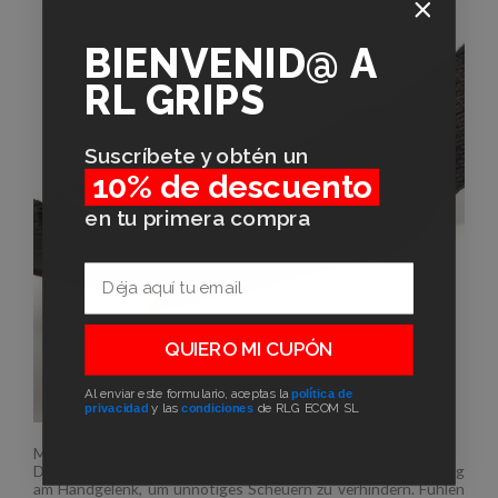
BIENVENID@
A
RL GRIPS
Suscríbete y obtén un
10% de descuento
en tu primera compra
Email
QUIERO MI CUPÓN
Al enviar este formulario, aceptas la
política de
privacidad
y las
condiciones
de RLG ECOM SL
Mit gepolsterter Verstärkung
Diese Griffbänder haben eine 5 mm starke Neoprenverstärkung
am Handgelenk, um unnötiges Scheuern zu verhindern. Fühlen