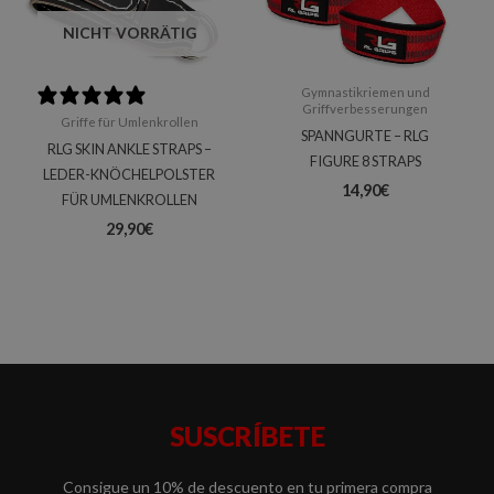
NICHT VORRÄTIG
Gymnastikriemen und
0 reviews
Griffverbesserungen
Griffe für Umlenkrollen
SPANNGURTE – RLG
RLG SKIN ANKLE STRAPS –
FIGURE 8 STRAPS
LEDER-KNÖCHELPOLSTER
14,90
€
FÜR UMLENKROLLEN
29,90
€
SUSCRÍBETE
Consigue un 10% de descuento en tu primera compra