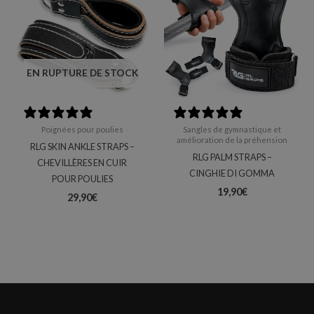
EN RUPTURE DE STOCK
0 reviews
0 reviews
Poignées pour poulies
Sangles de gymnastique et
amélioration de la préhension
RLG SKIN ANKLE STRAPS –
RLG PALM STRAPS –
CHEVILLÈRES EN CUIR
CINGHIE DI GOMMA
POUR POULIES
19,90
€
29,90
€