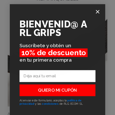
BIENVENID@
A
RL GRIPS
Suscríbete y obtén un
10% de descuento
en tu primera compra
Email
QUIERO MI CUPÓN
Al enviar este formulario, aceptas la
política de
privacidad
y las
condiciones
de RLG ECOM SL
Avec renfort rembourré