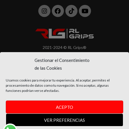
Instagram
Facebook
Tiktok
Youtube
2021-2024 © RL Grips®
Todos los derechos reservados
Gestionar el Consentimiento
de las Cookies
Usamos cookies para mejorar tu experiencia. Al aceptar, permites el
procesamiento de datos como tu navegación. Si no aceptas, algunas
funciones podrían verse afectadas.
ACEPTO
VER PREFERENCIAS