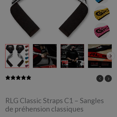
classiques
0 reviews
RLG Classic Straps C1 – Sangles
de préhension classiques