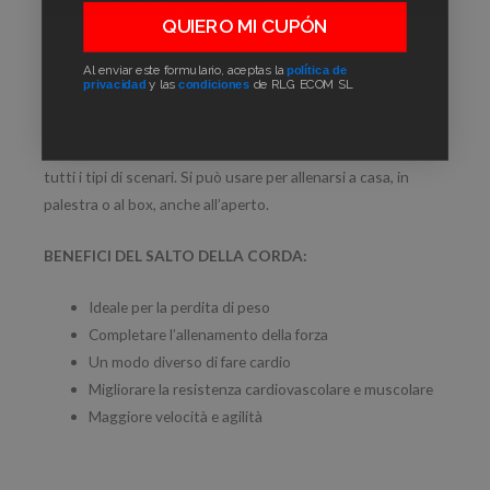
QUIERO MI CUPÓN
UTILIZZARE LA CORDA PER SALTARE
Al enviar este formulario, aceptas la
política de
privacidad
y las
condiciones
de RLG ECOM SL
OVUNQUE
La corda da salto RLG J2 è progettata per essere utilizzata in
tutti i tipi di scenari. Si può usare per allenarsi a casa, in
palestra o al box, anche all’aperto.
BENEFICI DEL SALTO DELLA CORDA
:
Ideale per la perdita di peso
Completare l’allenamento della forza
Un modo diverso di fare cardio
Migliorare la resistenza cardiovascolare e muscolare
Maggiore velocità e agilità