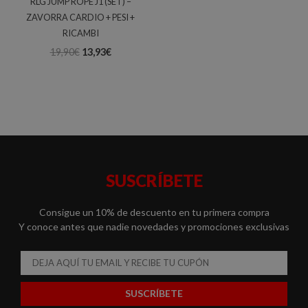
RLG JUMP ROPE J1 (SET) –
ZAVORRA CARDIO + PESI +
RICAMBI
19,90
€
13,93
€
SUSCRÍBETE
Consigue un 10% de descuento en tu primera compra
Y conoce antes que nadie novedades y promociones exclusivas
Email
SUSCRÍBETE