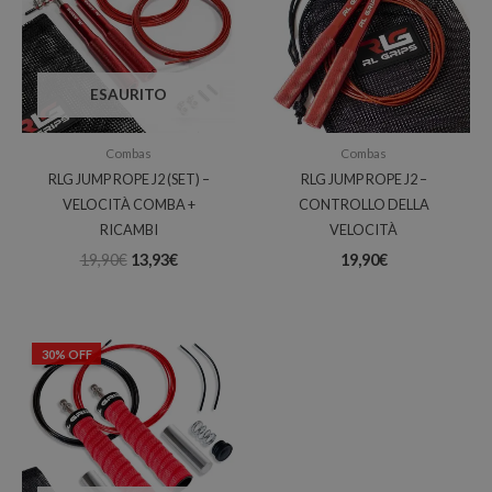
19,90€.
13,93€.
ESAURITO
Combas
Combas
RLG JUMP ROPE J2 (SET) –
RLG JUMP ROPE J2 –
VELOCITÀ COMBA +
CONTROLLO DELLA
RICAMBI
VELOCITÀ
19,90
€
13,93
€
19,90
€
Il
Il
30% OFF
prezzo
prezzo
originale
attuale
era:
è:
19,90€.
13,93€.