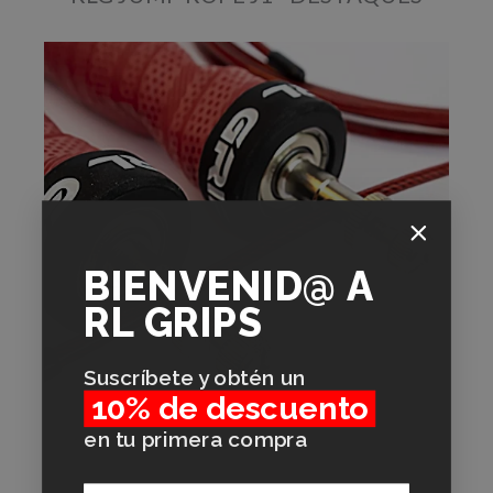
BIENVENID@
A
RL GRIPS
Suscríbete y obtén un
10% de descuento
en tu primera compra
Cavo regolabile
Email