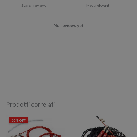
No reviews yet
Prodotti correlati
Il
Il
30% OFF
prezzo
prezzo
originale
attuale
era:
è: