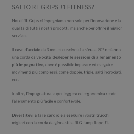
SALTO RL GRIPS J1 FITNESS?
Noi di RL Grips ci impegniamo non solo per l’innovazione e la
qualità di tutti i nostri prodotti, ma anche per offrire il miglior
servizio.
Il cavo d’acciaio da 3 mm e i cuscinetti a sfera a 90° ne fanno
una corda da velocità ideale
per le sessioni di allenamento
più impegnative
, dove è possibile imparare ed eseguire
movimenti più complessi, come doppie, triple, salti incrociati,
ecc.
Inoltre, l’impugnatura super leggera ed ergonomica rende
l’allenamento più facile e confortevole.
Divertitevi a fare cardio
e a eseguire i vostri trucchi
migliori con la corda da ginnastica RLG Jump Rope J1.