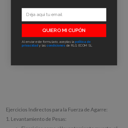
Email
QUIERO MI CUPÓN
Al enviar este formulario, aceptas la
política de
privacidad
y las
condiciones
de RLG ECOM SL
Ejercicios Indirectos para la Fuerza de Agarre:
1. Levantamiento de Pesas: