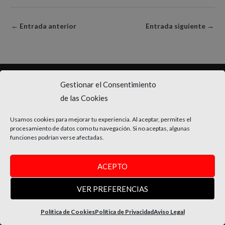
←
Entrada anterior
Entrada siguiente
→
Gestionar el Consentimiento
SUSCRÍBETE
de las Cookies
Consigue un 10% de descuento en tu primera compra
Usamos cookies para mejorar tu experiencia. Al aceptar, permites el
procesamiento de datos como tu navegación. Si no aceptas, algunas
Y conoce antes que nadie novedades y promociones exclusivas
funciones podrían verse afectadas.
Email
ACEPTO
SUSCRÍBETE
VER PREFERENCIAS
INFORMACIÓN
Política de Cookies
Política de Privacidad
Aviso Legal