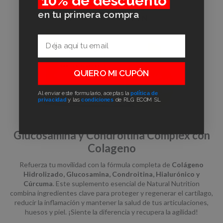
10% de descuento
en tu primera compra
Email
QUIERO MI CUPÓN
Al enviar este formulario, aceptas la
política de
privacidad
y las
condiciones
de RLG ECOM SL
Glucosamina y Condroitina Complex con
Colageno
Refuerza tu movilidad con la fórmula completa de
Colágeno
Hidrolizado, Glucosamina, Condroitina, Hialurónico y
Cúrcuma
. Este suplemento esencial de Natural Nutrition
combina ingredientes clave para proteger y regenerar el cartílago,
reducir la inflamación y mantener la salud de tus articulaciones,
huesos y piel. ¡Siente la diferencia y recupera la agilidad!